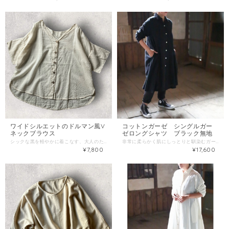
ワイドシルエットのドルマン風V
コットンガーゼ シングルガー
ネックブラウス
ゼロングシャツ ブラック無地
シックな黒を軽やかに着こなす、大人のためのリラックスブラウス。 洗いざらしの心地よいシワ感と、くたっとした柔らかな風合いが魅力のワイドブラウスです。 ▪️サイズ 着丈：前 約 55cm / 後 約 63cm 身幅：約 65cm 肩幅：約 22cm 袖丈：約 14cm 素材： 綿100%（シングルガーゼ） カラー： 生成り/ナチュラル 透け感： 光にかざすとややあり 伸縮性： なし
非常に柔らかく肌にしっとりと馴染むガーゼを使用。 プレーンなタイプのシャツワンピースです。 前をあけて羽織りとしても着用可能です。 肌にやさしいストレスフリー素材です。 ■サイズ M-L フリーサイズ 総丈110cm バスト55cm 袖丈57cm 袖口14cm 肩幅40cm 裾幅115cm 52981 ブラック無地 ※サイズ表記について各商品毎に誤差がある為、サイズ表記はあくまでも目安としてご参照ください。 規格 ■生産地：タイ ■素材・成分：コットン100％
¥7,800
¥17,600