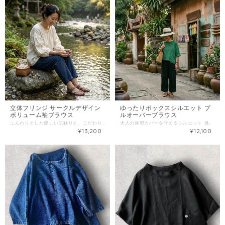
立体フリンジ サークルデザイン
ゆったりボックスシルエット プ
ボリューム袖ブラウス
ルオーバーブラウス
ふんわりとした優しい肌触りと、こだわりのディテールが詰まった大人ナチュラルなボリューム袖ブラウスです。 一番のポイントは、両袖にあしらわれた立体的なサークル状のフリンジ刺繍。 シンプルな中に、さりげない遊び心と手仕事のような温かみを感じさせるデザインに仕上がっています。 ▪️カラー：生成り ▪️素材：綿（コットン）100% ▪️サイズ：フリーサイズ（M〜L相当） 着丈：約 60cm 身幅：約 70cm 裄丈：約 60cm ※平置き実寸。多少の誤差はご容赦ください。 ※着用画像はAIモデルによるイメージです。実際の色味や質感は商品単体の画像をご参照ください
大人の体型カバーを叶えるシルエット 身幅をたっぷり取ったワイドなボックスシルエット。体のラインを拾わず、自然なドレープ感を楽しめます。 少し短めの着丈なので、ボリュームのあるワイドパンツやロングスカートとも相性抜群。スタイルアップ効果も狙えます。 素材： 麻（リネン）100% カラー： エメラルドグリーン（緑） サイズ： フリーサイズ 着丈：約53cm 身幅：約63cm 裄丈：約55cm ※平置き採寸です。多少の誤差はご容赦ください。 ※着用画像はAIモデルによるイメージです。実際の色味や質感は商品単体の画像をご参照ください
¥13,200
¥12,100