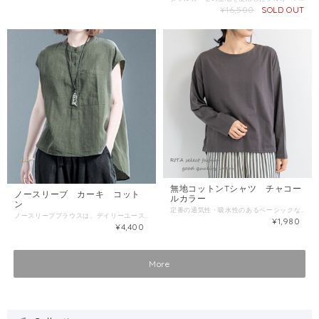
¥16,500
SOLD OUT
無地コットンTシャツ チャコー
ノースリーブ カーキ コット
ルカラー
ン
定番の通気性・吸水性のあるベーシックな綿素材を使用したプルオーバー。 ゆったりとした身幅とバランスの取りやすい丈感で一枚でさまになるアイテムです。 シンプルなデザインなのでコーディネートに取り入れやすくお手入れも簡単です。 ■サイズ (M-L) 身幅：60cm 前丈：58cm 後丈：64cm 裄丈：76cm 袖口：12cm 裾幅：60cm ■生産地：バングラデシュ ■素材・成分：綿100％
ノースリーブブラウスは、デイリーユースだけでなく、ちょっとしたお出かけにもぴったりなアイテムです。快適な着心地や様々なスタイリングに合わせやすい一着です。 ■サイズ M-L フリーサイズ 肩幅52cm 身幅60cm 着丈58--70cm ※サイズ表記について各商品毎に誤差がある為、サイズ表記はあくまでも目安としてご参照ください。 規格 ■生産地：タイ ■素材・成分：コットン100％
¥1,980
¥4,400
More