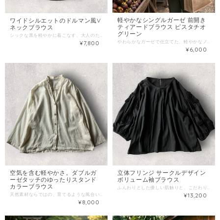
軽やかなシングルガーゼ 前開き
ワイドシルエットのドルマン風V
ティアードブラウス ピスタチオ
ネックブラウス
グリーン
シックな黒を軽やかに着こなす、大人のためのリラックスブラウス。 洗いざらしの心地よいシワ感と、くたっとした柔らかな風合いが魅力のワイドブラウスです。 ▪️サイズ 着丈：前 約 55cm / 後 約 63cm 身幅：約 65cm 肩幅：約 22cm 袖丈：約 14cm 素材： 綿100%（シングルガーゼ） カラー： ブラック 透け感： 光にかざすとややあり 伸縮性： なし
やわらかなガーゼで仕立てた、軽やかなノースリーブブラウス。 胸元のボタンと、ふんわり広がるティアードデザインがやさしい印象をつくります。 空気を含んだガーゼ素材は肌あたりが柔らかく、暑い季節でも心地よい着心地で、ゆったりとしたシルエットで、パンツやスカートにも合わせやすい一枚です。 ▪️サイズ 身幅：約53cm 着丈：約65cm 肩幅：約10cm ▪️生産地：タイ ▪️素材：綿100％（シングルガーゼ） ※着用画像はAIモデルによるイメージです。実際の色味や質感は商品単体の画像をご参照ください。
¥7,800
¥6,000
空気を含む軽やかさ。ダブルガ
立体フリンジ サークルデザイン
ーゼタッチのゆったりスタンド
ボリューム袖ブラウス
カラーブラウス
ふんわりとした優しい肌触りと、こだわりのディテールが詰まった大人ナチュラルなボリューム袖ブラウスです。 一番のポイントは、両袖にあしらわれた立体的なサークル状のフリンジ刺繍。 シンプルな中に、さりげない遊び心と手仕事のような温かみを感じさせるデザインに仕上がっています。 ▪️カラー：ブラック ▪️素材：綿（コットン）100% ▪️サイズ：フリーサイズ（M〜L相当） 着丈：約 60cm 身幅：約 70cm 裄丈：約 60cm ※平置き実寸。多少の誤差はご容赦ください。
天然素材ならではの、育てるような風合いを楽しむ大人のブラウス 洗いざらしのくたっとした表情が美しい、ナチュラルなスタンドカラーシャツをお届けします。 触れた瞬間にほっとするような軽やかさと、空気を含んだ柔らかな質感が特徴。 ほんのりと透け感のある繊細な生地は、肌なじみが良く、着るほどに愛着が湧いてくる一枚です。 ▪️サイズ 着丈：約 65cm 身幅：約 60cm 肩幅：約 15cm 袖丈：約 52cm 素材： 綿100%（シングルガーゼ） カラー： 生成り / アイボリー 透け感： ややあり 伸縮性： なし
¥13,200
¥8,000