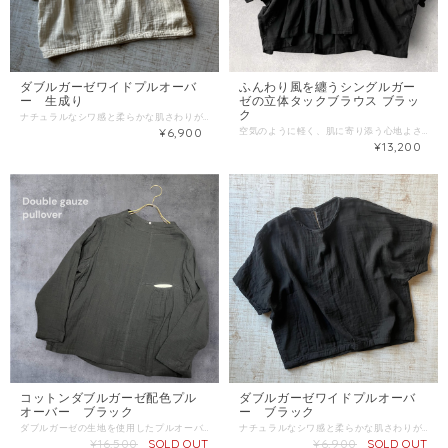
ダブルガーゼワイドプルオーバ
ふんわり風を纏うシングルガー
ー 生成り
ゼの立体タックブラウス ブラッ
ク
ナチュラルなシワ感と柔らかな肌さわりが魅力のダブルガーゼです。 ゆったりワイドシルエットでリラックスウエアで使用いただけます。 素材 コットン100％（ダブルガーゼ） サイズ 身幅：約70cm 着丈：約53cm 裄丈：約45cm
¥6,900
空気のように軽く、肌に寄り添う心地よさ。 上質なシングルガーゼ生地を贅沢に使用した、大人のためのリラクシーなブラウスです。 驚くほど軽やかで通気性に優れており、汗ばむ季節でも肌に張り付かず、さらりと快適な着心地をキープしてくれます。 サイズ：フリーサイズ 着丈 前：約 57cm後：約 65cm 身幅：約 88cm ゆき丈：約 52cm 素材：綿 100%（シングルガーゼ） カラー：ブラック 透け感：あり シングルガーゼ特有の軽やかな透け感がありますので、キャミソールやタンクトップなどのインナーとの重ね着をお楽しみください 伸縮性：なし
¥13,200
コットンダブルガーゼ配色プル
ダブルガーゼワイドプルオーバ
オーバー ブラック
ー ブラック
ダブルガーゼの生地を使用したプルオーバーです。 ダブルガーゼは2枚のガーゼを重ねて織り上げた生地で軽くて、柔らかく通気性、 肌触りがとても心地よい素材です。 胸元のポケットは同じ生地で色違いを組み合わせています。 着心地が良くシンプルなデザインなので普段使いにおすすめです。 ■サイズ M-L フリーサイズ 肩幅40cm 身幅50cm 袖丈55cm 着丈58cm ※サイズ表記について各商品毎に誤差がある為、サイズ表記はあくまでも目安としてご参照ください。 規格 ■生産地：タイ ■素材・成分：コットン100％
ナチュラルなシワ感と柔らかな肌さわりが魅力のダブルガーゼです。 ゆったりワイドシルエットでリラックスウエアで使用いただけます。 素材 コットン100％（ダブルガーゼ） サイズ 身幅：約70cm 着丈：約53cm 裄丈：約45cm
¥16,500
SOLD OUT
¥6,900
SOLD OUT