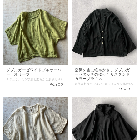
ダブルガーゼワイドプルオーバ
空気を含む軽やかさ。ダブルガ
ー オリーブ
ーゼタッチのゆったりスタンド
カラーブラウス
ナチュラルなシワ感と柔らかな肌さわりが魅力のダブルガーゼです。 ゆったりワイドシルエットでリラックスウエアで使用いただけます。 素材 コットン100％（ダブルガーゼ） サイズ 身幅：約70cm 着丈：約53cm 裄丈：約45cm
¥6,900
天然素材ならではの、育てるような風合いを楽しむ大人のブラウス 洗いざらしのくたっとした表情が美しい、ナチュラルなスタンドカラーシャツをお届けします。 触れた瞬間にほっとするような軽やかさと、空気を含んだ柔らかな質感が特徴。 ほんのりと透け感のある繊細な生地は、肌なじみが良く、着るほどに愛着が湧いてくる一枚です。 ▪️サイズ 着丈：約 65cm 身幅：約 60cm 肩幅：約 15cm 袖丈：約 52cm 素材： 綿100%（シングルガーゼ） カラー： ブラック 透け感： ややあり 伸縮性： なし
¥8,000