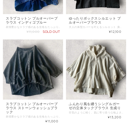
スラブコットン プルオーバーブ
ゆったりボックスシルエット プ
ラウス インディゴブルー
ルオーバーブラウス
表情豊かなスラブ感のある生地をたっぷりと使用した、リラクシーなワイドシルエットのプルオーバーです。 • シルエット: 体型を拾わないゆったりとしたワイド身幅。裾にはドローコード（紐）が通っており、絞ることでふんわりとしたバルーンシルエットにアレンジ可能です。 • ネックライン: 首元を美しく見せる、程よい開きのクルーネック。 デニムやチノパンとのカジュアルな合わせはもちろん、ボリュームのあるスカートとも相性抜群です。 【カラー展開】 • インディゴブルー ストーンウォッシュ 【サイズ】 （平置き実寸） • 着丈： 約 前48cm 後66cm • 身幅： 約 75cm • 裄丈： 約 65cm • 袖幅： 約 14cm • 素材: 綿 100%
大人の体型カバーを叶えるシルエット 身幅をたっぷり取ったワイドなボックスシルエット。体のラインを拾わず、自然なドレープ感を楽しめます。 少し短めの着丈なので、ボリュームのあるワイドパンツやロングスカートとも相性抜群。スタイルアップ効果も狙えます。 素材： 麻（リネン）100% カラー： ブラック サイズ： フリーサイズ 着丈：約53cm 身幅：約63cm 裄丈：約55cm ※平置き採寸です。多少の誤差はご容赦ください。
¥11,000
SOLD OUT
¥12,100
スラブコットン プルオーバーブ
ふんわり風を纏うシングルガー
ラウス ストーンウォッシュブラ
ゼの立体タックブラウス 生成り
ック
空気のように軽く、肌に寄り添う心地よさ。 上質なシングルガーゼ生地を贅沢に使用した、大人のためのリラクシーなブラウスです。 驚くほど軽やかで通気性に優れており、汗ばむ季節でも肌に張り付かず、さらりと快適な着心地をキープしてくれます。 サイズ：フリーサイズ 着丈 前：約 57cm後：約 65cm 身幅：約 88cm ゆき丈：約 52cm 素材：綿 100%（シングルガーゼ） カラー：生成り / アイボリー / ナチュラル 透け感：あり シングルガーゼ特有の軽やかな透け感がありますので、キャミソールやタンクトップなどのインナーとの重ね着をお楽しみください 伸縮性：なし
表情豊かなスラブ感のある生地をたっぷりと使用した、リラクシーなワイドシルエットのプルオーバーです。 • シルエット: 体型を拾わないゆったりとしたワイド身幅。裾にはドローコード（紐）が通っており、絞ることでふんわりとしたバルーンシルエットにアレンジ可能です。 • ネックライン: 首元を美しく見せる、程よい開きのクルーネック。 デニムやチノパンとのカジュアルな合わせはもちろん、ボリュームのあるスカートとも相性抜群です。 【カラー展開】 • ストーンウォッシュブラック 【サイズ】 （平置き実寸） • 着丈： 約 前48cm 後66cm • 身幅： 約 75cm • 裄丈： 約 65cm • 袖幅： 約 14cm • 素材: 綿 100%
¥13,200
¥11,000