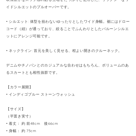
イドシルエットのプルオーバーです。
• シルエット: 体型を拾わないゆったりとしたワイド身幅。裾にはドロー
コード（紐）が通っており、絞ることでふんわりとしたバルーンシルエ
ットにアレンジ可能です。
• ネックライン: 首元を美しく見せる、程よい開きのクルーネック。
デニムやチノパンとのカジュアルな合わせはもちろん、ボリュームのあ
るスカートとも相性抜群です。
【カラー展開】
• インディゴブルー ストーンウォッシュ
【サイズ】
（平置き実寸）
• 着丈： 約 前48cm 後66cm
• 身幅： 約 75cm