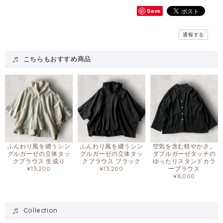
Save
通報する
こちらもおすすめ商品
ふんわり風を纏うシン
ふんわり風を纏うシン
空気を含む軽やかさ。
グルガーゼの立体タッ
グルガーゼの立体タッ
ダブルガーゼタッチの
クブラウス 生成り
クブラウス ブラック
ゆったりスタンドカラ
¥13,200
¥13,200
ーブラウス
¥8,000
Collection