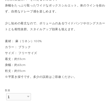
身幅をたっぷり取ったワイドなボックスシルエット。体のラインを拾わ
ず、自然なドレープ感を楽しめます。
少し短めの着丈なので、ボリュームのあるワイドパンツやロングスカー
トとも相性抜群。スタイルアップ効果も狙えます。
素材： 麻（リネン）100%
カラー： ブラック
サイズ： フリーサイズ
着丈：約53cm
身幅：約63cm
裄丈：約55cm
※平置き採寸です。多少の誤差はご容赦ください。
数量