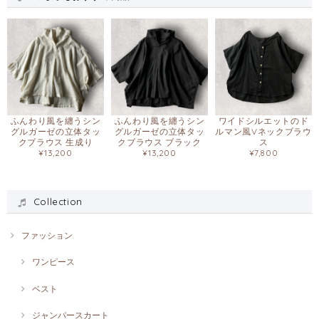
ふんわり風を纏うシン
ふんわり風を纏うシン
ワイドシルエットのド
グルガーゼの立体タッ
グルガーゼの立体タッ
ルマン風Vネックブラウ
クブラウス 生成り
クブラウス ブラック
ス
¥13,200
¥13,200
¥7,800
Collection
ファッション
ワンピース
ベスト
ジャンパースカート