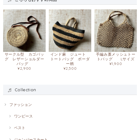
サークル型 カゴバッ
インド麻 ジュート
手編み藁メッシュトー
グ レザーショルダー
トートバッグ ボーダ
トバッグ Lサイズ
バッグ
ー柄
¥1,900
¥2,900
¥2,500
Collection
ファッション
ワンピース
ベスト
ジャンパースカート