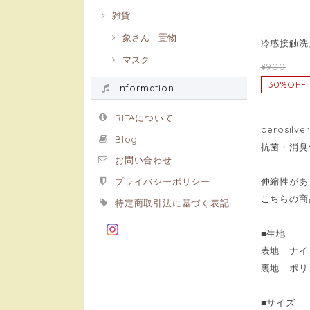
雑貨
象さん 置物
冷感接触洗
マスク
¥900
30%OFF
Information.
RITAについて
aerosi
Blog
抗菌・消臭
お問い合わせ
伸縮性があ
プライバシーポリシー
こちらの商
特定商取引法に基づく表記
■生地
表地 ナイ
裏地 ポリ
■サイズ