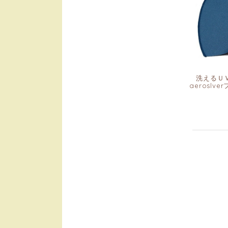
洗えるＵ
aerosl