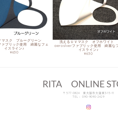
Ｖマスク ブルーグリーン
洗えるＵＶマスク オフホワイト
verファブリック使用 綺麗なフェ
aeroslverファブリック使用 綺麗な
イスライン♪
イスライン♪
¥630
¥630
〒577-0824 東大阪市大蓮東3-15-11
TEL： 090-9090-2429