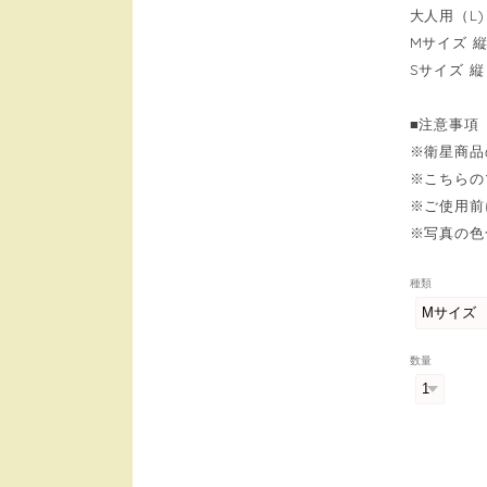
大人用（L)
Mサイズ 縦
Sサイズ 縦
■注意事項
※衛星商品
※こちらの
※ご使用前
※写真の色
種類
数量