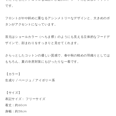
です。
フロントがやや斜めに重なるアシンメトリーなデザインと、大きめのボ
タンがアクセントになっています。
首元はショールカラー（へちま襟）のようにも見える立体的なフードデ
ザインで、顔まわりをすっきりと見せてくれます。
さらっとしたコットンの優しい質感で、春や秋の軽めの羽織りとしては
もちろん、夏の冷房対策にもぴったりな一着です。
【カラー】
生成り / ベージュ / アイボリー系
【サイズ】
表記サイズ： フリーサイズ
着丈：約60cm
身幅：約58cm